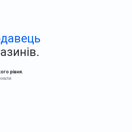
одавець
азинів.
кого рівня.
онали.