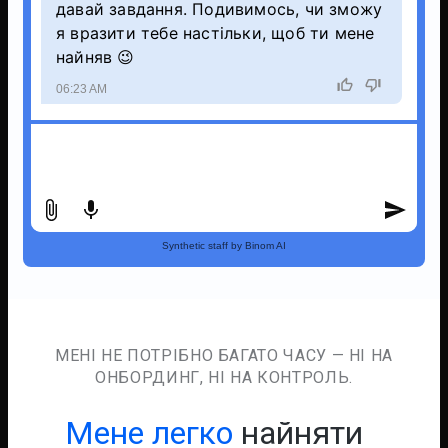
давай завдання. Подивимось, чи зможу
я вразити тебе настільки, щоб ти мене
найняв 😉
06:23 AM
Скільки це кош
Synthetic staff by Binom AI
МЕНІ НЕ ПОТРІБНО БАГАТО ЧАСУ — НІ НА
ОНБОРДИНГ, НІ НА КОНТРОЛЬ.
Мене легко
найняти