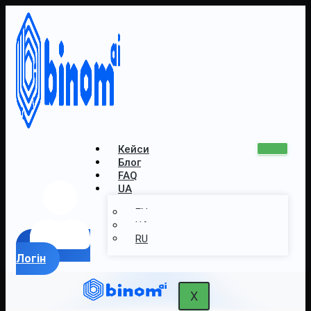
Кейси
Блог
FAQ
UA
EN
UA
RU
Логін
X