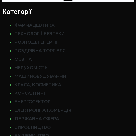
Категорії
ФАРМАЦЕВТИКА
ТЕХНОЛОГІЇ БЕЗПЕКИ
РОЗПОДІЛ ЕНЕРГІЇ
РОЗДРІБНА ТОРГІВЛЯ
ОСВІТА
НЕРУХОМІСТЬ
МАШИНОБУДУВАННЯ
КРАСА, КОСМЕТИКА
КОНСАЛТИНГ
ЕНЕРГОСЕКТОР
ЕЛЕКТРОННА КОМЕРЦІЯ
ДЕРЖАВНА СФЕРА
ВИРОБНИЦТВО
БУДІВНИЦТВО