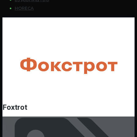
HORECA
Foxtrot