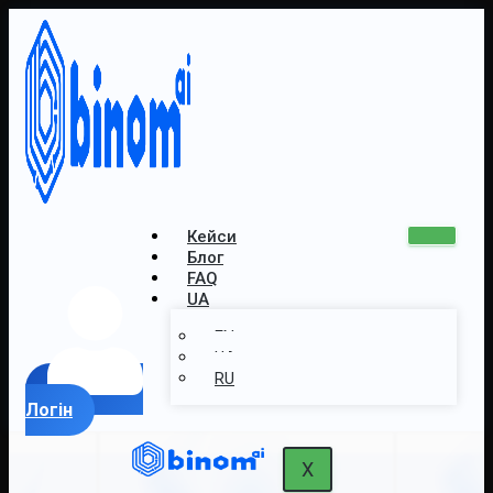
Кейси
Блог
FAQ
UA
EN
UA
RU
Логін
X