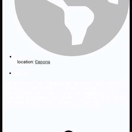
location:
Європа
Мета:
Створити AI Продавця, який відповідає на текстові та телефонні
запити клієнта 24/7 найбільш точним і корисним способом.
Створити анімаційного персонажа «Лис», який буде
відображатися на моніторах магазину в повному людський зріст
із підтримкою аудіо та відео взаємодії з клієнтами.