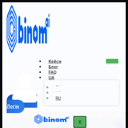
Кейси
Блог
FAQ
UA
EN
UA
RU
Логін
X