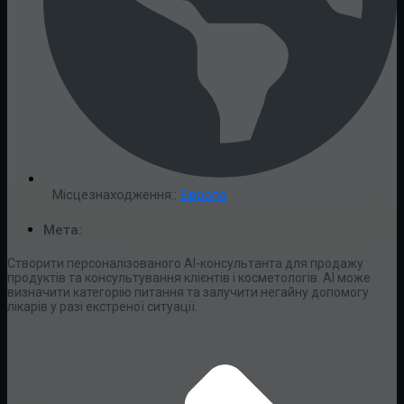
Місцезнаходження::
Європа
Мета:
Створити персоналізованого AI-консультанта для продажу
продуктів та консультування клієнтів і косметологів. AI може
визначити категорію питання та залучити негайну допомогу
лікарів у разі екстреної ситуації.