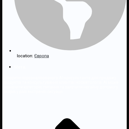
location:
Європа
Мета:
Створити персоналізованого AI-консультанта для продажу
продуктів та консультування клієнтів і косметологів. AI може
визначити категорію питання та залучити негайну допомогу
лікарів у разі екстреної ситуації.