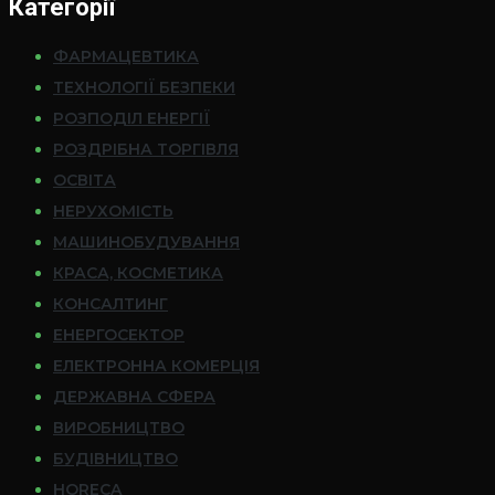
Категорії
ФАРМАЦЕВТИКА
ТЕХНОЛОГІЇ БЕЗПЕКИ
РОЗПОДІЛ ЕНЕРГІЇ
РОЗДРІБНА ТОРГІВЛЯ
ОСВІТА
НЕРУХОМІСТЬ
МАШИНОБУДУВАННЯ
КРАСА, КОСМЕТИКА
КОНСАЛТИНГ
ЕНЕРГОСЕКТОР
ЕЛЕКТРОННА КОМЕРЦІЯ
ДЕРЖАВНА СФЕРА
ВИРОБНИЦТВО
БУДІВНИЦТВО
HORECA