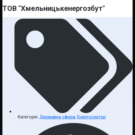
ТОВ "Хмельницькенергозбут"
Категорія:
Державна сфера
,
Енергосектор