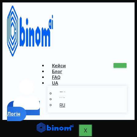
Кейси
Блог
FAQ
UA
EN
UA
RU
Логін
X