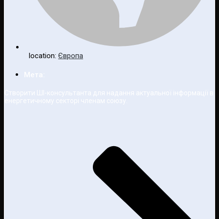
location:
Європа
Мета:
Створити ШІ-консультанта для надання актуальної інформації в
енергетичному секторі членам союзу.