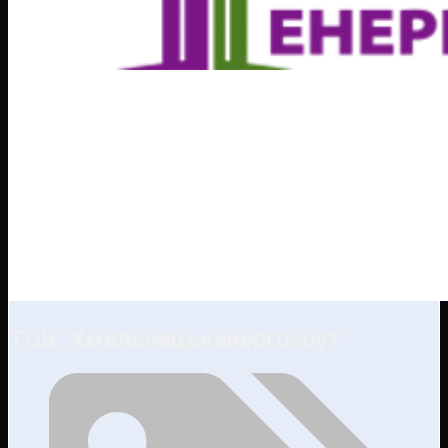
ТОВ "Хмельницькенергозбут"