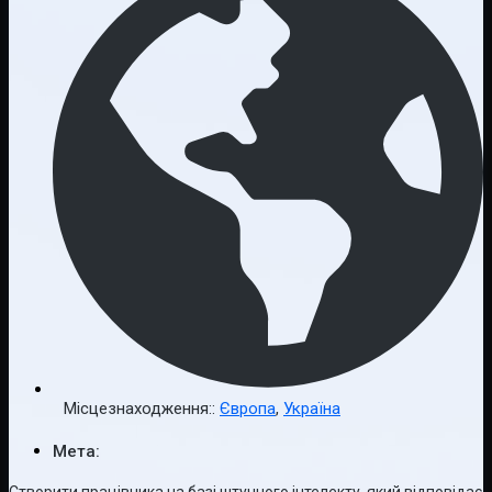
Місцезнаходження::
Європа
,
Україна
Мета:
Створити працівника на базі штучного інтелекту, який відповідає