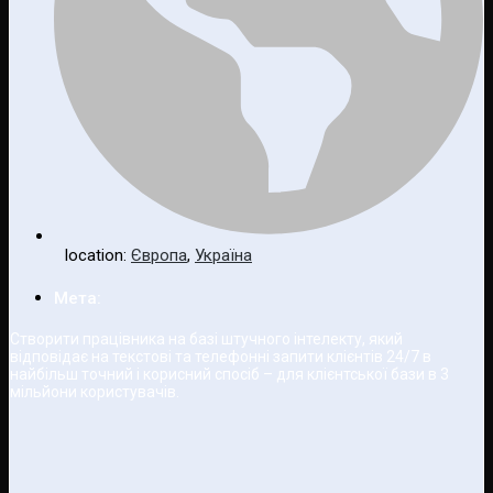
location:
Європа
,
Україна
Мета:
Створити працівника на базі штучного інтелекту, який
відповідає на текстові та телефонні запити клієнтів 24/7 в
найбільш точний і корисний спосіб – для клієнтської бази в 3
мільйони користувачів.