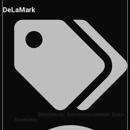
DeLaMark
Категорія:
Виробництво
,
Електронна комерція
,
Краса,
Косметика