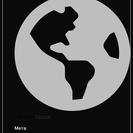
location:
Європа
Мета: