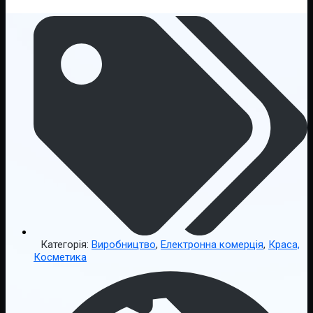
Категорія:
Виробництво
,
Електронна комерція
,
Краса,
Косметика