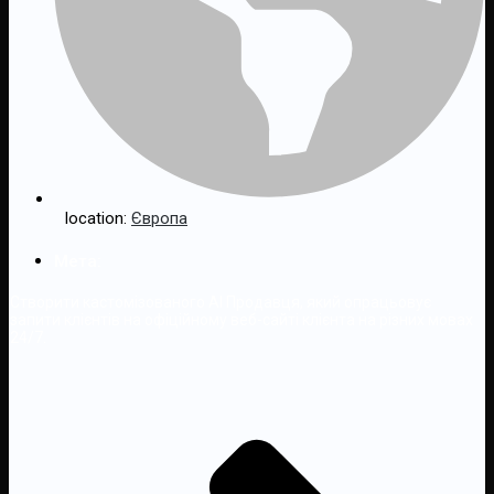
location:
Європа
Мета:
Створити кастомізованого AI Продавця, який опрацьовує
запити клієнтів на офіційному веб-сайті клієнта на різних мовах
24/7.