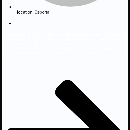
location:
Європа
Мета:
Створити AI Продавця, який відповідає на текстові та телефонні
запити клієнта 24/7 найбільш точним і корисним способом.
Створити анімаційного персонажа «Лис», який буде
відображатися на моніторах магазину в повному людський зріст
із підтримкою аудіо та відео взаємодії з клієнтами.