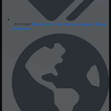
Категорія:
Виробництво
,
Електронна комерція
,
Краса,
Косметика