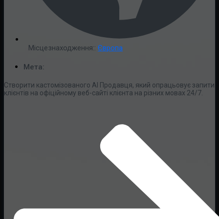
Місцезнаходження::
Європа
Мета:
Створити кастомізованого AI Продавця, який опрацьовує запити
клієнтів на офіційному веб-сайті клієнта на різних мовах 24/7.