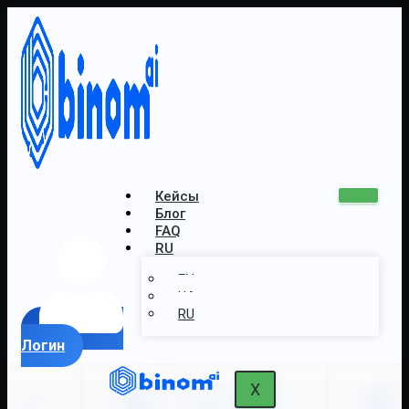
Кейсы
Блог
FAQ
RU
EN
UA
RU
Логин
X