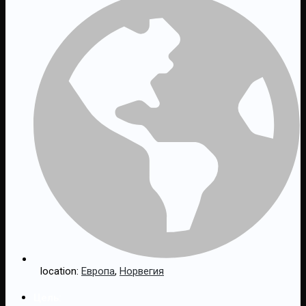
location:
Европа
,
Норвегия
Цель: