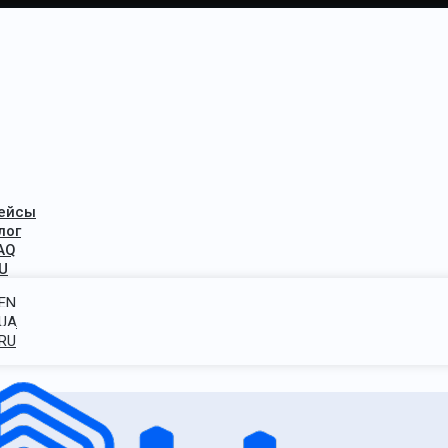
ейсы
лог
AQ
U
EN
UA
RU