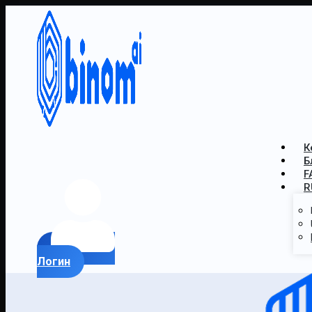
К
Б
F
R
Логин